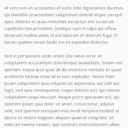
At vero eos et accusamus et iusto odio dignissimos ducimus
qui blanditiis praesentium voluptatum deleniti atque corrupti
quos dolores et quas molestias excepturi sint occaecati
cupiditate non provident, similique sunt in culpa qui officia
deserunt mollitia animi, id est laborum et dolorum fuga. Et
harum quidem rerum facilis est et expedita distinctio.
Sed ut perspiciatis unde omnis iste natus error sit
voluptatem accusantium doloremque laudantium, totam rem
aperiam, eaque ipsa quae ab illo inventore veritatis et quasi
architecto beatae vitae dicta sunt explicabo. Nemo enim
ipsam voluptatem quia voluptas sit aspernatur aut odit aut
fugit, sed quia consequuntur magni dolores eos qui ratione
voluptatem sequi nesciunt. Neque porro quisquam est, qui
dolorem ipsum quia dolor sit amet, consectetur, adipisci
velit, sed quia non numquam eius modi tempora incidunt ut
labore et dolore magnam aliquam quaerat voluptate. Ut
enim ad minima veniam, quis nostrum exercitationem ullam